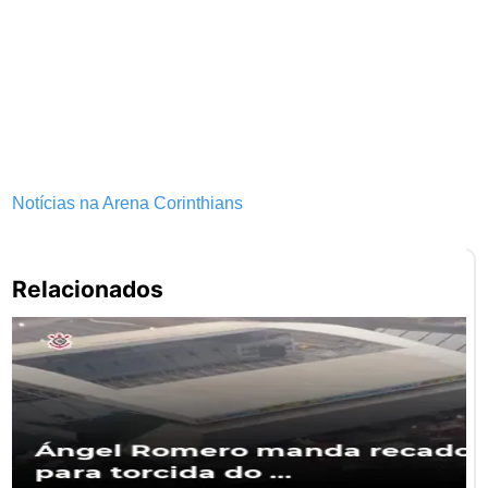
Notícias na Arena Corinthians
Pe
Relacionados
po