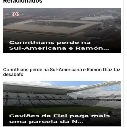
Relacionados
po
Corinthians perde na Sul-Americana e Ramón Díaz faz
desabafo