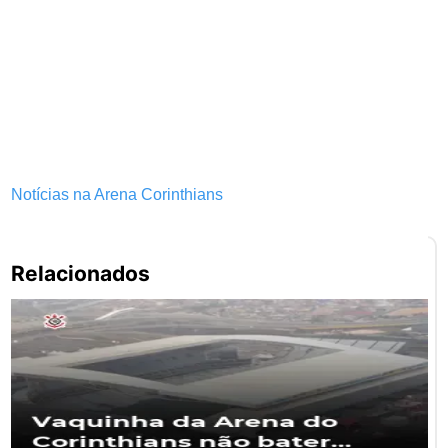
Notícias na Arena Corinthians
Pe
Relacionados
po