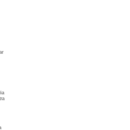
ar
dia
tra
a