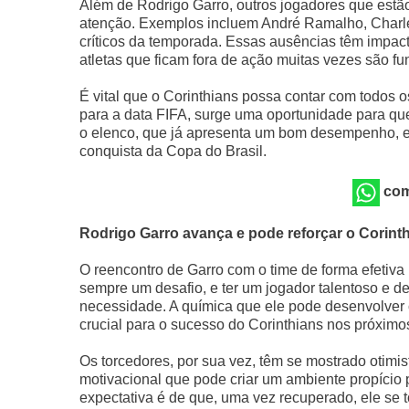
Além de Rodrigo Garro, outros jogadores que es
atenção. Exemplos incluem André Ramalho, Charle
críticos da temporada. Essas ausências têm imp
atletas que ficam fora de ação muitas vezes são fu
É vital que o Corinthians possa contar com todos 
para a data FIFA, surge uma oportunidade para que
o elenco, que já apresenta um bom desempenho, e pe
conquista da Copa do Brasil.
com
Rodrigo Garro avança e pode reforçar o Corinthi
O reencontro de Garro com o time de forma efetiva
sempre um desafio, e ter um jogador talentoso e d
necessidade. A química que ele pode desenvolver 
crucial para o sucesso do Corinthians nos próximo
Os torcedores, por sua vez, têm se mostrado otimis
motivacional que pode criar um ambiente propício pa
expectativa é de que, uma vez recuperado, ele se