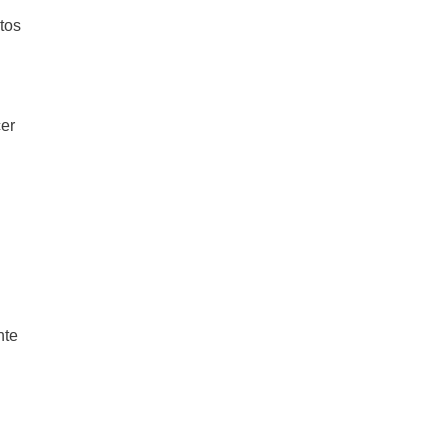
tos
cer
nte