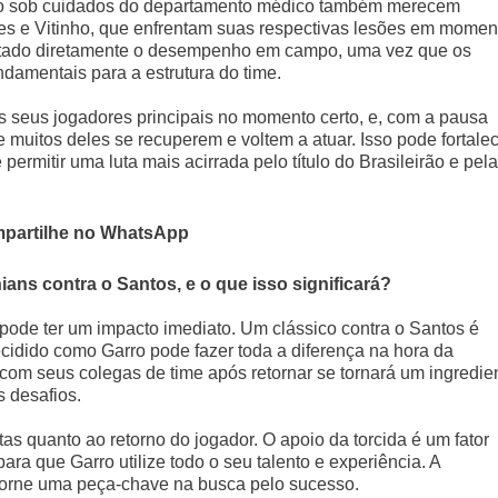
tão sob cuidados do departamento médico também merecem
s e Vitinho, que enfrentam suas respectivas lesões em momen
actado diretamente o desempenho em campo, uma vez que os
ndamentais para a estrutura do time.
os seus jogadores principais no momento certo, e, com a pausa
 muitos deles se recuperem e voltem a atuar. Isso pode fortale
rmitir uma luta mais acirrada pelo título do Brasileirão e pela
partilhe no WhatsApp
ans contra o Santos, e o que isso significará?
 pode ter um impacto imediato. Um clássico contra o Santos é
ecidido como Garro pode fazer toda a diferença na hora da
com seus colegas de time após retornar se tornará um ingredie
s desafios.
tas quanto ao retorno do jogador. O apoio da torcida é um fator
ra que Garro utilize todo o seu talento e experiência. A
 torne uma peça-chave na busca pelo sucesso.