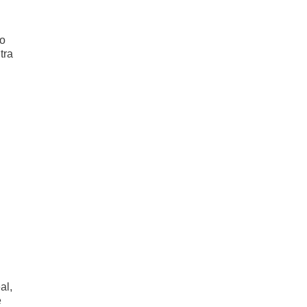
do
tra
al,
e