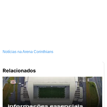
Notícias na Arena Corinthians
Pe
Relacionados
po