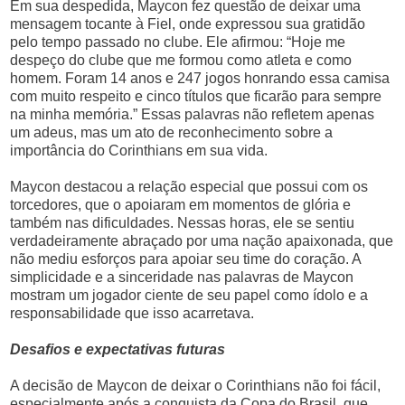
Em sua despedida, Maycon fez questão de deixar uma
mensagem tocante à Fiel, onde expressou sua gratidão
pelo tempo passado no clube. Ele afirmou: “Hoje me
despeço do clube que me formou como atleta e como
homem. Foram 14 anos e 247 jogos honrando essa camisa
com muito respeito e cinco títulos que ficarão para sempre
na minha memória.” Essas palavras não refletem apenas
um adeus, mas um ato de reconhecimento sobre a
importância do Corinthians em sua vida.
Maycon destacou a relação especial que possui com os
torcedores, que o apoiaram em momentos de glória e
também nas dificuldades. Nessas horas, ele se sentiu
verdadeiramente abraçado por uma nação apaixonada, que
não mediu esforços para apoiar seu time do coração. A
simplicidade e a sinceridade nas palavras de Maycon
mostram um jogador ciente de seu papel como ídolo e a
responsabilidade que isso acarretava.
Desafios e expectativas futuras
A decisão de Maycon de deixar o Corinthians não foi fácil,
especialmente após a conquista da Copa do Brasil, que