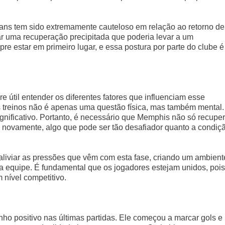
ans tem sido extremamente cauteloso em relação ao retorno de
r uma recuperação precipitada que poderia levar a um
e estar em primeiro lugar, e essa postura por parte do clube é
 útil entender os diferentes fatores que influenciam esse
os treinos não é apenas uma questão física, mas também mental.
nificativo. Portanto, é necessário que Memphis não só recupe
a novamente, algo que pode ser tão desafiador quanto a condiç
aliviar as pressões que vêm com esta fase, criando um ambient
a equipe. É fundamental que os jogadores estejam unidos, pois
m nível competitivo.
ho positivo nas últimas partidas. Ele começou a marcar gols e