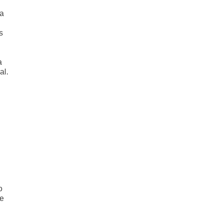
ia
s
a
al.
o
ce