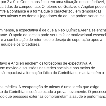
or 2 a 0, o Corinthians ficou em uma situação desconfortável,
artidas do campeonato. O retorno de Gustavo e Angileri poder
ntre a confiança e a forma que o caracterizou em temporadas
ses atletas e os demais jogadores da equipe podem ser cruciai
uminense, a expectativa é de que a Neo Química Arena se ench
nte. O apoio da torcida pode ser um fator motivacional essenci
 e a combinação de retornos e o desejo de superação após a
 equipe e os torcedores.
avo e Angileri enchem os torcedores de expectativa. A
tem movido discussões nas redes sociais e nos meios de
 só impactará a formação tática do Corinthians, mas também o
pe médica. A recuperação de atletas é uma tarefa que exige
co do Corinthians será colocado à prova novamente. O process
tando que pressões externas comprometam a saúde e performan