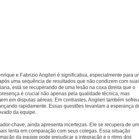
rique e Fabrizio Angileri é significativa, especialmente para u
 após uma sequência de resultados que não condizem com sua
tiana, está se recuperando de uma lesão na coxa direita que o
 presença é crucial não apenas pela qualidade técnica, mas
em em disputas aéreas. Em contrastes, Angileri também sofreu
ançando rapidamente. Essas questões levantam a esperança d
ovado da equipe.
gador-chave, ainda apresenta incertezas. Ele se recupera de um
ais lenta em comparação com seus colegas. Essa situação
rmação da equipe pode prejudicar a integração e o ritmo dos