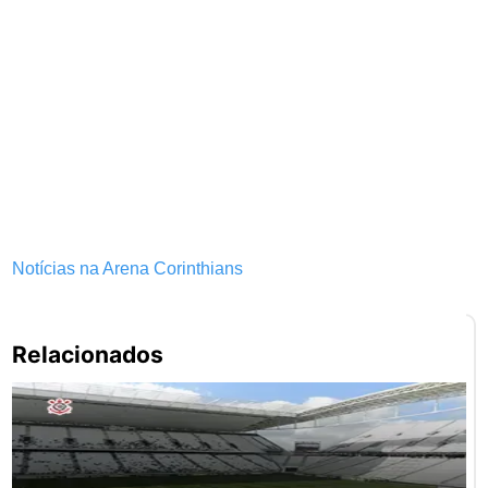
Notícias na Arena Corinthians
Pe
Relacionados
po