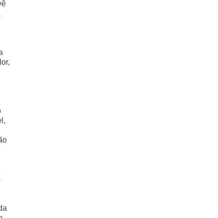
vê
a
a
or,
o
l,
ão
s
da
o