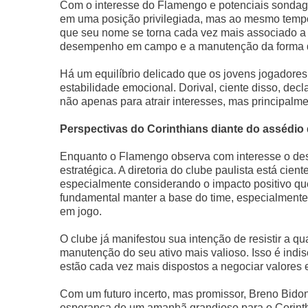
Com o interesse do Flamengo e potenciais sondage
em uma posição privilegiada, mas ao mesmo tempo
que seu nome se torna cada vez mais associado a tr
desempenho em campo e a manutenção da forma qu
Há um equilíbrio delicado que os jovens jogadores
estabilidade emocional. Dorival, ciente disso, dec
não apenas para atrair interesses, mas principalme
Perspectivas do Corinthians diante do assédi
Enquanto o Flamengo observa com interesse o de
estratégica. A diretoria do clube paulista está cie
especialmente considerando o impacto positivo que 
fundamental manter a base do time, especialmente
em jogo.
O clube já manifestou sua intenção de resistir a qu
manutenção do seu ativo mais valioso. Isso é ind
estão cada vez mais dispostos a negociar valores 
Com um futuro incerto, mas promissor, Breno Bidon
esperança de um amanhã grandioso para o Corinthi