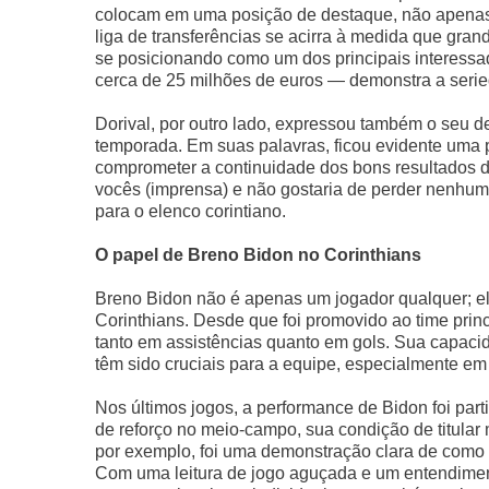
colocam em uma posição de destaque, não apenas 
liga de transferências se acirra à medida que gra
se posicionando como um dos principais interessad
cerca de 25 milhões de euros — demonstra a serie
Dorival, por outro lado, expressou também o seu de
temporada. Em suas palavras, ficou evidente um
comprometer a continuidade dos bons resultados d
vocês (imprensa) e não gostaria de perder nenhum 
para o elenco corintiano.
O papel de Breno Bidon no Corinthians
Breno Bidon não é apenas um jogador qualquer; 
Corinthians. Desde que foi promovido ao time princi
tanto em assistências quanto em gols. Sua capaci
têm sido cruciais para a equipe, especialmente e
Nos últimos jogos, a performance de Bidon foi par
de reforço no meio-campo, sua condição de titular m
por exemplo, foi uma demonstração clara de como s
Com uma leitura de jogo aguçada e um entendiment