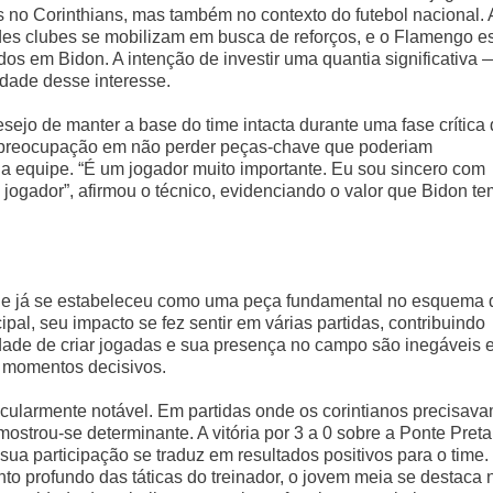
no Corinthians, mas também no contexto do futebol nacional. 
ndes clubes se mobilizam em busca de reforços, e o Flamengo e
os em Bidon. A intenção de investir uma quantia significativa 
dade desse interesse.
sejo de manter a base do time intacta durante uma fase crítica
a preocupação em não perder peças-chave que poderiam
a equipe. “É um jogador muito importante. Eu sou sincero com
jogador”, afirmou o técnico, evidenciando o valor que Bidon te
ele já se estabeleceu como uma peça fundamental no esquema 
pal, seu impacto se fez sentir em várias partidas, contribuindo
dade de criar jogadas e sua presença no campo são inegáveis 
m momentos decisivos.
ticularmente notável. Em partidas onde os corintianos precisav
ostrou-se determinante. A vitória por 3 a 0 sobre a Ponte Preta
ua participação se traduz em resultados positivos para o time.
o profundo das táticas do treinador, o jovem meia se destaca 