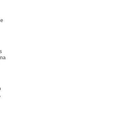
de
s
 na
o
,