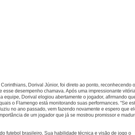
orinthians, Dorival Júnior, foi direto ao ponto, reconhecendo 
ue esse desempenho chamava. Após uma impressionante vitóri
a equipe, Dorival elogiou abertamente o jogador, afirmando qu
 quais o Flamengo está monitorando suas performances. “Se es
oduziu no ano passado, vem fazendo novamente e espero que el
importância de um jogador que já se mostrou promissor e madu
futebol brasileiro. Sua habilidade técnica e visão de jogo o