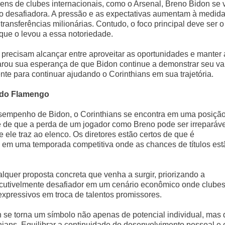
ns de clubes internacionais, como o Arsenal, Breno Bidon se 
 desafiadora. A pressão e as expectativas aumentam à medid
ansferências milionárias. Contudo, o foco principal deve ser o
e o levou a essa notoriedade.
 precisam alcançar entre aproveitar as oportunidades e manter 
larou sua esperança de que Bidon continue a demonstrar seu val
nte para continuar ajudando o Corinthians em sua trajetória.
o do Flamengo
sempenho de Bidon, o Corinthians se encontra em uma posiçã
nte de que a perda de um jogador como Breno pode ser irreparáve
ele traz ao elenco. Os diretores estão certos de que é
 em uma temporada competitiva onde as chances de títulos est
alquer proposta concreta que venha a surgir, priorizando a
iscutivelmente desafiador em um cenário econômico onde clube
expressivos em troca de talentos promissores.
 se torna um símbolo não apenas de potencial individual, mas 
ans. Equilibrar a continuidade do desenvolvimento pessoal e 