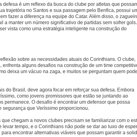
 a defesa é um reflexo da busca do clube por atletas que possa
sua trajetória no Santos e sua passagem pelo Benfica, possui u
em fazer a diferença na equipe do Catar. Além disso, o zagueir
l a manter um número significativo de partidas sem sofrer gols.
ser vista como uma estratégia inteligente na construção do
flexão sobre as necessidades atuais do Corinthians. O clube,
s, enfrenta alguns desafios na construção de um time competitiv
imo deixa um vácuo na zaga, e muitos se perguntam quem pod
is do Brasil, deve agora focar em reforçar sua defesa. Embora
ríssimo, como jovens promissores que estão se juntando ao
vos permanece. O desafio é encontrar um defensor que possa
e segurança que Veríssimo proporcionou.
 que chegam a novos clubes precisam se familiarizar com o est
e levar tempo, e o Corinthians não pode se dar ao luxo de esper
 para encontrar alternativas viáveis que possam garantir a soli