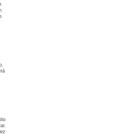
m
m
o
o.
erá
ilo
ar.
dez