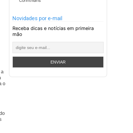
Corinthians
Novidades por e-mail
Receba dicas e notícias em primeira
mão
 a
a
a o
ado
s