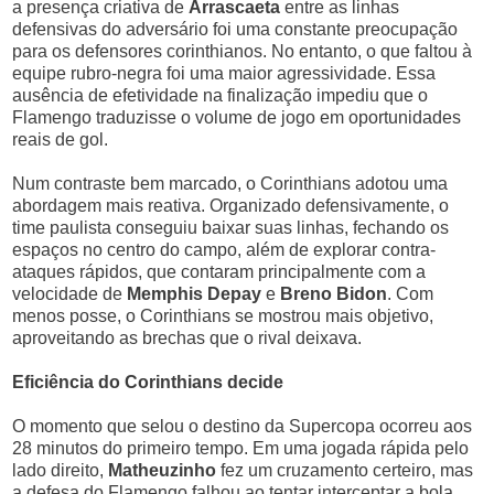
a presença criativa de
Arrascaeta
entre as linhas
defensivas do adversário foi uma constante preocupação
para os defensores corinthianos. No entanto, o que faltou à
equipe rubro-negra foi uma maior agressividade. Essa
ausência de efetividade na finalização impediu que o
Flamengo traduzisse o volume de jogo em oportunidades
reais de gol.
Num contraste bem marcado, o Corinthians adotou uma
abordagem mais reativa. Organizado defensivamente, o
time paulista conseguiu baixar suas linhas, fechando os
espaços no centro do campo, além de explorar contra-
ataques rápidos, que contaram principalmente com a
velocidade de
Memphis Depay
e
Breno Bidon
. Com
menos posse, o Corinthians se mostrou mais objetivo,
aproveitando as brechas que o rival deixava.
Eficiência do Corinthians decide
O momento que selou o destino da Supercopa ocorreu aos
28 minutos do primeiro tempo. Em uma jogada rápida pelo
lado direito,
Matheuzinho
fez um cruzamento certeiro, mas
a defesa do Flamengo falhou ao tentar interceptar a bola.